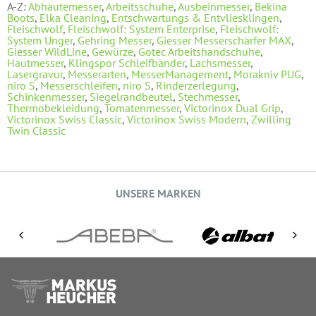
A-Z:
Abhäutemesser
,
Arbeitsschuhe
,
Ausbeinmesser
,
Bekina
Boots
,
Elka Cleaning
,
Entschwartungs & Entvliesklingen
,
Fleischwolf
,
Fleischwolf: System Enterprise
,
Fleischwolf:
System Unger
,
Gehring Messer
,
Giesser Messerschärfer MAX
,
Giesser WildLine
,
Gewürze
,
Gotec Arbeitshandschuhe
,
Hautmesser
,
Klingspor Schleifbänder
,
Lachsmesser
,
Lasergravur
,
Messerarten
,
MesserManagement
,
Morakniv PUG
,
niro S
,
Messerschleifen
,
niro S
,
Rinderzerlegung
,
Schinkenmesser
,
Siegelrandbeutel
,
Stechmesser
,
Thermobekleidung
,
Tomatenmesser
,
Victorinox Dual Grip
,
Victorinox Swiss Classic
,
Victorinox Swiss Modern
,
Zwilling
Twin Classic
UNSERE MARKEN