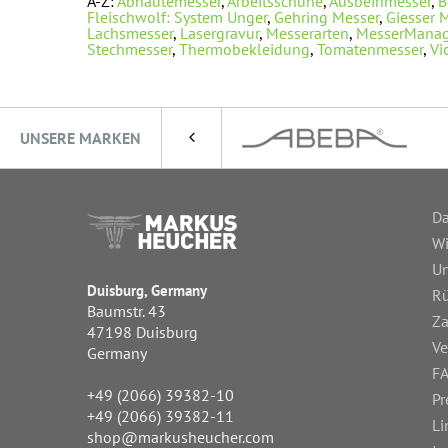
A-Z:
Abhäutemesser
,
Arbeitsschuhe
,
Ausbeinmesser
,
B
Fleischwolf: System Unger
,
Gehring Messer
,
Giesser 
Lachsmesser
,
Lasergravur
,
Messerarten
,
MesserMana
Stechmesser
,
Thermobekleidung
,
Tomatenmesser
,
Vi
UNSERE MARKEN
Da
Wi
Un
Duisburg, Germany
R
Baumstr. 43
Za
47198 Duisburg
Ve
Germany
FA
+49 (2066) 39382-10
Pr
+49 (2066) 39382-11
Li
shop@markusheucher.com