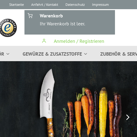
Startseite
Anfahrt / Kontakt
Datenschutz
Impressum
Warenkorb
Ihr Warenkorb ist leer.
Anmelden / Registrieren
ÖR
GEWÜRZE & ZUSATZSTOFFE
ZUBEHÖR & SERV