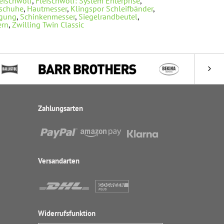
eischwolf
,
Fleischwolf: System Enterprise
,
dschuhe
,
Hautmesser
,
Klingspor Schleifbänder
,
egung
,
Schinkenmesser
,
Siegelrandbeutel
,
ern
,
Zwilling Twin Classic
Zahlungsarten
Versandarten
Widerrufsfunktion