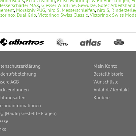
ekina Boots
,
Elka Cleaning
,
Entschwartungs & Entvliesklingen
,
Fl
Messerschärfer MAX
,
Giesser WildLine
,
Gewürze
,
Gotec Arbeitshan
gement
,
Morakniv PUG
,
niro S
,
Messerschleifen
,
niro S
,
Rinderzerl
ctorinox Dual Grip
,
Victorinox Swiss Classic
,
Victorinox Swiss Mod
tenschutzerklärung
Mein Konto
derrufsbelehrung
Bestellhistorie
sere AGB
Wunschliste
ücksendungen
Anfahrt / Kontakt
hlungsarten
Karriere
rsandinformationen
Q (Häufig Gestellte Fragen)
esse
nks