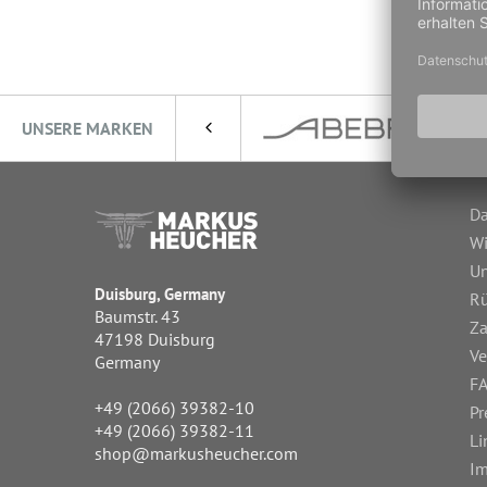
UNSERE MARKEN
Da
Wi
Un
Duisburg, Germany
R
Baumstr. 43
Za
47198 Duisburg
Ve
Germany
FA
+49 (2066) 39382-10
Pr
+49 (2066) 39382-11
Li
shop@markusheucher.com
I