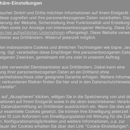
mhüllen von
0,00 €
tockinett (1,80
1 Stockinett)
inkl. MwSt zzgl.