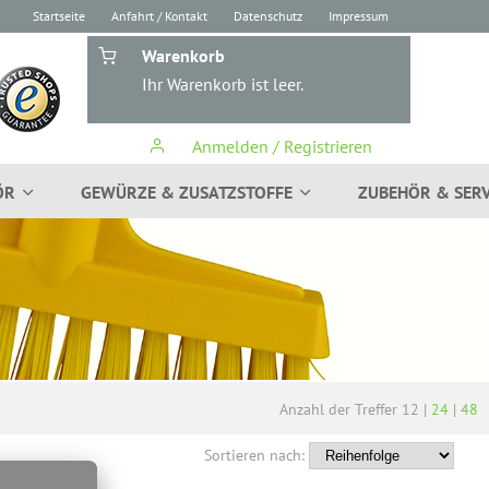
Startseite
Anfahrt / Kontakt
Datenschutz
Impressum
Warenkorb
Ihr Warenkorb ist leer.
Anmelden / Registrieren
ÖR
GEWÜRZE & ZUSATZSTOFFE
ZUBEHÖR & SERV
Anzahl der Treffer
12
|
24
|
48
Sortieren nach: