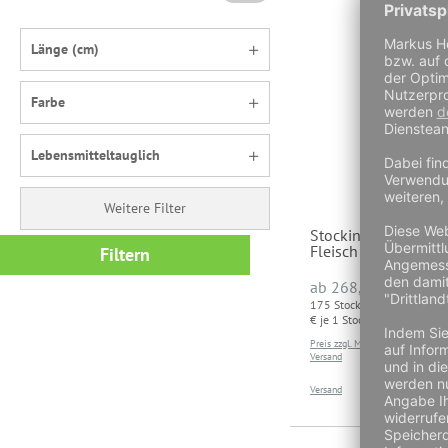
Länge (cm)
Farbe
Lebensmitteltauglich
Weitere Filter
Stockinetten zum U
Fleisch
Filtern
ab
ab
268,91 €
175 Stockinett (1,51
32
€ je 1 Stockinett)
175 S
Preis zzgl. MwSt und
€ je 
Versand
Preis 
Versand