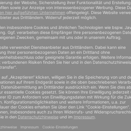
texxor Chemikalien-
ATG® Ny
360 Gr. S/7
Schutzhandschuhe 2250, Gr. 7-
MaxiDry
11
11
b
1,50 €
ab
4,25 €
ab
3,57 €
ab
8,21 
inkl. MwSt zzgl.
Preis zzgl. MwSt und
Preis inkl. MwSt zzgl.
Preis zzgl. M
nd
Versand
Versand
Versand