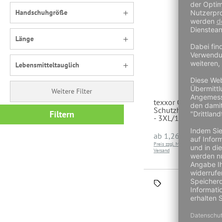
Handschuhgröße
Länge
Lebensmitteltauglich
Weitere Filter
texxor Chemikalien-
Schutzhandschuhe 2
Filtern
- 3XL/12
a
ab
1,26 €
Preis zzgl. MwSt und
Preis 
Versand
Versa