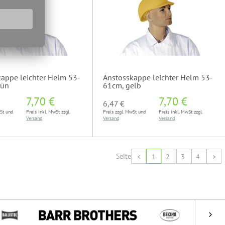
appe leichter Helm 53-
Anstosskappe leichter Helm 53-
rün
61cm, gelb
7,70 €
7,70 €
6,47 €
wSt und
Preis inkl. MwSt zzgl.
Preis zzgl. MwSt und
Preis inkl. MwSt zzgl.
Versand
Versand
Versand
Seite
<
1
2
3
4
>