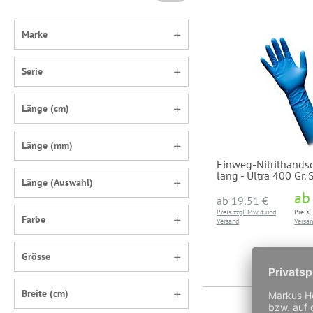
Marke
Serie
Länge (cm)
Länge (mm)
Einweg-Nitrilhands
lang - Ultra 400 Gr. 
Länge (Auswahl)
a
ab
19,51 €
Preis zzgl. MwSt und
Preis 
Farbe
Versand
Versa
Grösse
Breite (cm)