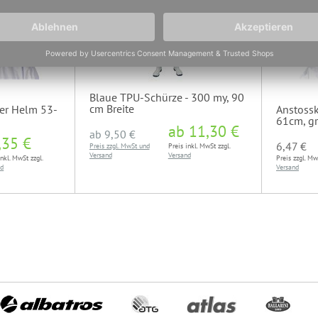
Blaue TPU-Schürze - 300 my, 90
cm Breite
ter Helm 53-
Anstossk
61cm, g
ab
11,30 €
ab
9,50 €
,35 €
6,47 €
Preis zzgl. MwSt und
Preis inkl. MwSt zzgl.
Versand
Versand
inkl. MwSt zzgl.
Preis zzgl. M
nd
Versand