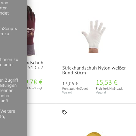
lon-Strickhandschuh
® Zero™ 56-451 Gr. 7-
Strickhandschuh Nylon weißer
Bund 30cm
ab
9,78 €
15,53 €
€
13,05 €
wSt und
Preis inkl. MwSt zzgl.
Preis zzgl. MwSt und
Preis inkl. MwSt zzgl.
Versand
Versand
Versand