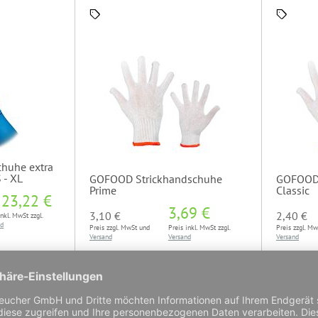
chuhe extra
S - XL
GOFOOD Strickhandschuhe
GOFOOD 
Prime
Classic
b
23,22 €
3,69 €
3,10 €
2,40 €
inkl. MwSt zzgl.
nd
Preis zzgl. MwSt und
Preis inkl. MwSt zzgl.
Preis zzgl. M
Versand
Versand
Versand