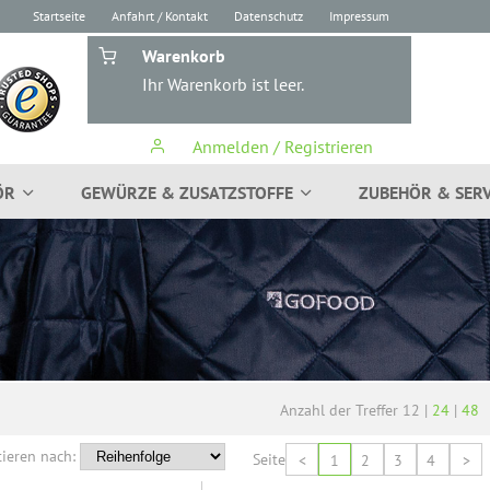
Startseite
Anfahrt / Kontakt
Datenschutz
Impressum
Warenkorb
Ihr Warenkorb ist leer.
Anmelden / Registrieren
ÖR
GEWÜRZE & ZUSATZSTOFFE
ZUBEHÖR & SERV
Anzahl der Treffer
12
|
24
|
48
tieren nach:
Seite
<
1
2
3
4
>