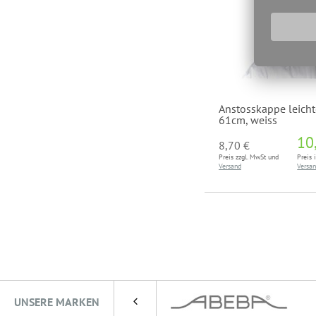
Anstosskappe leich
61cm, weiss
10
8,70 €
Preis zzgl. MwSt und
Preis 
Versand
Versa
UNSERE MARKEN