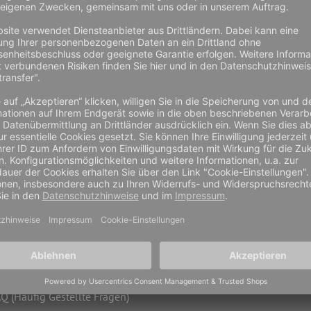
Markus Heucher bei Twitter
Markus Heucher bei YouTube
tenschutzerklärung
Mein Konto
derrufsbelehrung
Bestellhistorie
sere AGB
Wunschliste
ücksendungen
Anfahrt / Kontakt
hlungsarten
Karriere
rsandinformationen
Q (Häufig Gestellte Fragen)