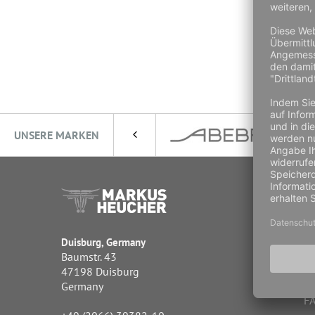
UNSERE MARKEN
Da
Wi
Un
Duisburg, Germany
R
Baumstr. 43
Za
47198 Duisburg
Ve
Germany
FA