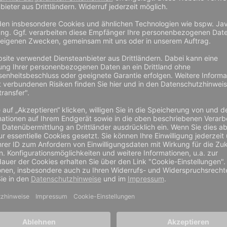
Giesser PrimeLine
Giesser 
50 13 b
Ausbeinmesser 11250 13 g
Ausbeinm
gebogen
,40 €
10,40 €
8,74 €
8,74 €
inkl. MwSt zzgl.
Preis zzgl. MwSt und
Preis inkl. MwSt zzgl.
nd
Versand
Versand
Preis zzgl. M
Versand