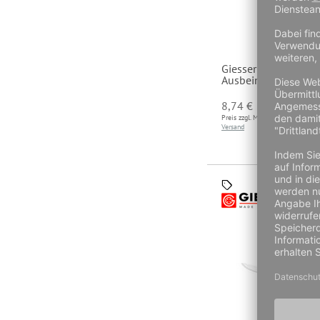
Giesser PrimeLine
Ausbeinmesser 112
10
8,74 €
Preis zzgl. MwSt und
Preis 
Versand
Versa