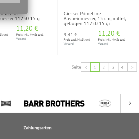
PrimeLine
Giesser PrimeLine
messer 11250 15 g
Ausbeinmesser, 15 cm, mittel,
gebogen 11250 15 gr
11,20 €
11,20 €
9,41 €
wSt und
Preis inkl. MwSt zzgl.
Versand
Preis zzgl. MwSt und
Preis inkl. MwSt zzgl.
Versand
Versand
Seite
<
1
2
3
4
>
Zahlungsarten