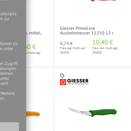
PrimeLine
Giesser PrimeLine
esser, 13 cm, mittel,
Ausbeinmesser 11250 13 r
 11250 13 gr
10,40 €
8,74 €
10,40 €
Preis zzgl. MwSt und
Preis inkl. MwSt zzgl.
Versand
Versand
wSt und
Preis inkl. MwSt zzgl.
Versand