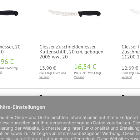
messer, 20
Giesser Zuschneidemesser,
Giesser 
20
Kullenschliff, 20 cm, gebogen
Zuschne
2005 wwl 20
11200 2
,96 €
16,54 €
13,90 €
12,69 €
inkl. MwSt zzgl.
nd
Preis zzgl. MwSt und
Preis inkl. MwSt zzgl.
Preis zzgl. M
Versand
Versand
Versand