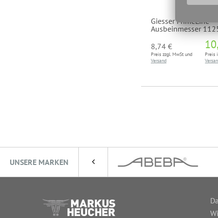
Giesser PrimeLine
Ausbeinmesser 112
10
8,74 €
Preis zzgl. MwSt und
Preis 
Versand
Versa
UNSERE MARKEN
Da
Wi