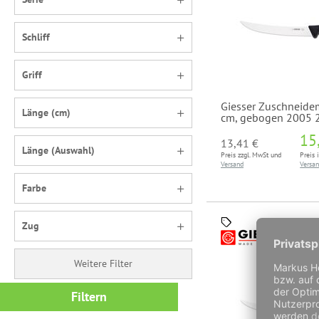
Schliff
Griff
Giesser Zuschneide
Länge (cm)
cm, gebogen 2005 
15
13,41 €
Länge (Auswahl)
Preis zzgl. MwSt und
Preis 
Versand
Versa
Farbe
Zug
Weitere Filter
Filtern