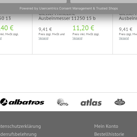
Giesser PrimeLine
Giesser 
50 13
Ausbeinmesser 11250 15 b
Ausbein
,40 €
11,20 €
9,41 €
9,41 €
inkl. MwSt zzgl.
Preis zzgl. MwSt und
Preis inkl. MwSt zzgl.
Preis zzgl. M
nd
Versand
Versand
Versand
tenschutzerklärung
Mein Konto
derrufsbelehrung
Bestellhistorie