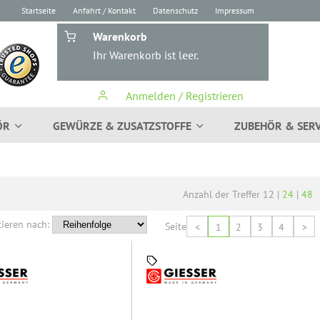
Startseite
Anfahrt / Kontakt
Datenschutz
Impressum
Warenkorb
Ihr Warenkorb ist leer.
Anmelden / Registrieren
ÖR
GEWÜRZE & ZUSATZSTOFFE
ZUBEHÖR & SERV
Anzahl der Treffer
12
|
24
|
48
tieren nach:
Seite
<
1
2
3
4
>