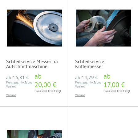
Schleifservice Messer für
Schleifservice
Aufschnittmaschine
Kuttermesser
ab
ab
ab
16,81 €
ab
14,29 €
Preis zzgl. MwSt und
20,00 €
Preis zzgl. MwSt und
17,00 €
Versand
Versand
Preis inkl. MwSt zzgl.
Preis inkl. MwSt zzgl.
Versand
Versand