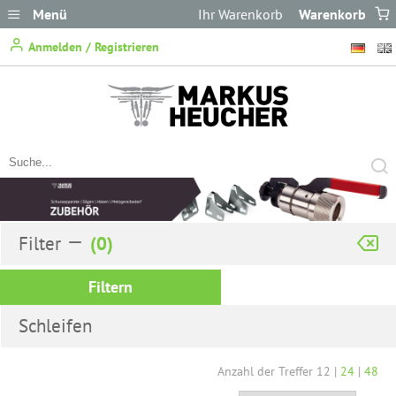
Menü
Ihr Warenkorb
Warenkorb
ist leer.
Anmelden / Registrieren
Filter
Filtern
Schleifen
Anzahl der Treffer
12
|
24
|
48