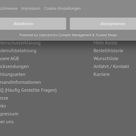
tenschutzerklärung
Mein Konto
derrufsbelehrung
Bestellhistorie
sere AGB
Wunschliste
ücksendungen
Anfahrt / Kontakt
hlungsarten
Karriere
rsandinformationen
Q (Häufig Gestellte Fragen)
esse
nks
mpressum
er uns