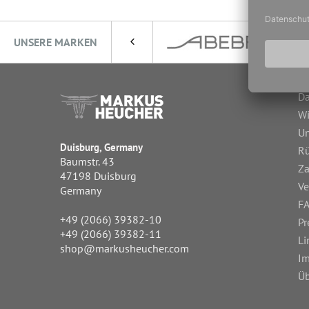
UNSERE MARKEN
Da
Wi
Un
Duisburg, Germany
R
Baumstr. 43
Za
47198 Duisburg
Ve
Germany
FA
+49 (2066) 39382-10
Pr
+49 (2066) 39382-11
Li
shop@markusheucher.com
I
Üb