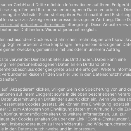
ge mit
Entschwartungsklinge ohne
, 20mm
Ausklinkung, 20mm Breite, 1mm
Dicke
b
3,32 €
ab
3,02 €
ab
2,53 €
inkl. MwSt zzgl.
Preis zzgl. MwSt und
Preis inkl. MwSt zzgl.
nd
Versand
Versand