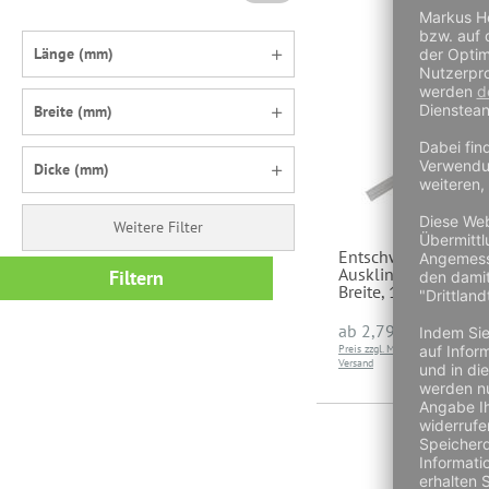
Länge (mm)
Breite (mm)
Dicke (mm)
Weitere Filter
Entschwartungsklin
Ausklinkung rechts
Filtern
Breite, 1mm Dicke
a
ab
2,79 €
Preis zzgl. MwSt und
Preis 
Versand
Versa