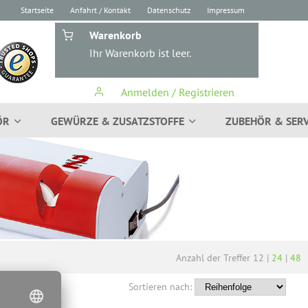
Startseite
Anfahrt / Kontakt
Datenschutz
Impressum
Warenkorb
Ihr Warenkorb ist leer.
Anmelden / Registrieren
ÖR
GEWÜRZE & ZUSATZSTOFFE
ZUBEHÖR & SERV
Anzahl der Treffer
12
|
24
|
48
Sortieren nach: