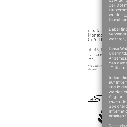
niro S plus 3004
Montagehandschuhe,
Gr. 6-11
a
ab
48,40 €
12 Paar (4,03 € je 1
12 Pa
Paar)
Paar)
Preis zzgl. MwSt und
Preis 
Versand
Versa