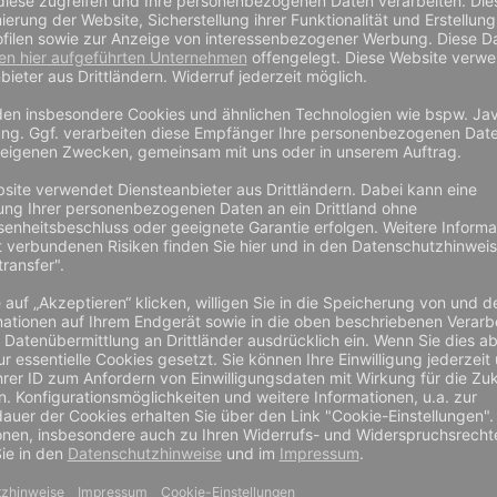
niro S pro 5005
niro S p
 12 Paar,
Schutzhandschuhe, 12 Paar, Gr.
Schutzha
6-11
6-11
b
57,60 €
ab
43,20 €
ab
36,30 €
ab
120,
12 Paar (3,03 € je 1
12 Paar (10
ar (4,80 € je 1
12 Paar (3,60 € je 1
Paar)
Paar)
Paar)
Preis zzgl. MwSt und
Preis zzgl. M
inkl. MwSt zzgl.
Preis inkl. MwSt zzgl.
Versand
Versand
nd
Versand
Versand