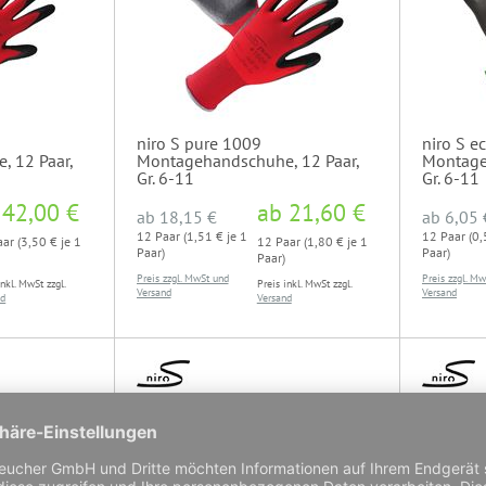
niro S pure 1009
niro S e
 12 Paar,
Montagehandschuhe, 12 Paar,
Montage
Gr. 6-11
Gr. 6-11
b
42,00 €
ab
21,60 €
ab
18,15 €
ab
6,05 
12 Paar (1,51 € je 1
12 Paar (0,
ar (3,50 € je 1
12 Paar (1,80 € je 1
Paar)
Paar)
Paar)
Preis zzgl. MwSt und
Preis zzgl. M
inkl. MwSt zzgl.
Preis inkl. MwSt zzgl.
Versand
Versand
nd
Versand