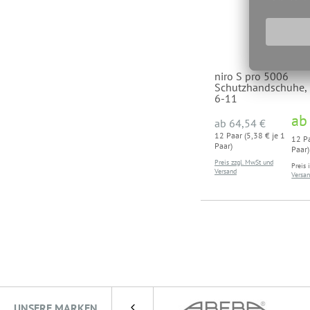
niro S pro 5006
Schutzhandschuhe, 1
6-11
a
ab
64,54 €
12 Paar (5,38 € je 1
12 Pa
Paar)
Paar)
Preis zzgl. MwSt und
Preis 
Versand
Versa
UNSERE MARKEN