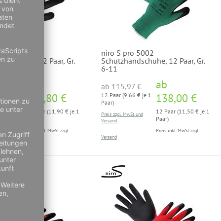
ro 5001
niro S pro 5002
ndschuhe, 12 Paar, Gr.
Schutzhandschuhe, 12 Paar, Gr.
6-11
ab
ab
00 €
ab
115,97 €
,00 € je 1
142,80 €
12 Paar (9,66 € je 1
138,00 €
Paar)
12 Paar (11,90 € je 1
12 Paar (11,50 € je 1
wSt und
Preis zzgl. MwSt und
Paar)
Paar)
Versand
Preis inkl. MwSt zzgl.
Preis inkl. MwSt zzgl.
Versand