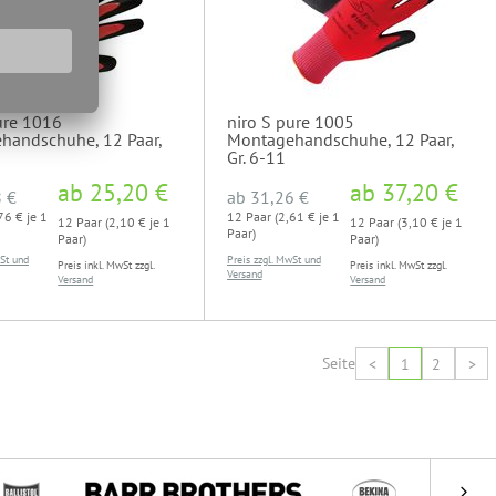
ure 1016
niro S pure 1005
handschuhe, 12 Paar,
Montagehandschuhe, 12 Paar,
Gr. 6-11
ab
25,20 €
ab
37,20 €
 €
ab
31,26 €
76 € je 1
12 Paar (2,61 € je 1
12 Paar (2,10 € je 1
12 Paar (3,10 € je 1
Paar)
Paar)
Paar)
wSt und
Preis zzgl. MwSt und
Preis inkl. MwSt zzgl.
Preis inkl. MwSt zzgl.
Versand
Versand
Versand
Seite
<
1
2
>