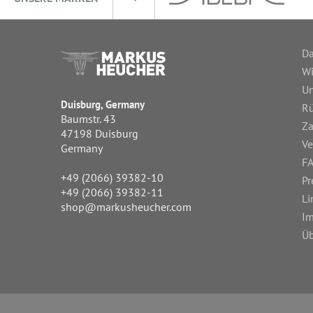
Da
Wi
Un
Duisburg, Germany
R
Baumstr. 43
Za
47198 Duisburg
Ve
Germany
FA
+49 (2066) 39382-10
Pr
+49 (2066) 39382-11
Li
shop@markusheucher.com
I
Üb