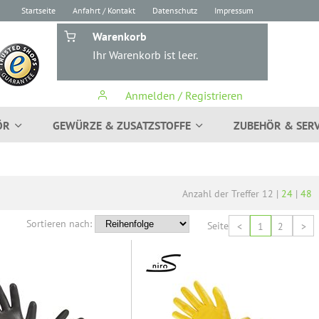
Startseite
Anfahrt / Kontakt
Datenschutz
Impressum
Warenkorb
Ihr Warenkorb ist leer.
Anmelden / Registrieren
ÖR
GEWÜRZE & ZUSATZSTOFFE
ZUBEHÖR & SERV
Anzahl der Treffer
12
|
24
|
48
Sortieren nach:
Seite
<
1
2
>