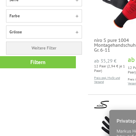
Farbe
Grösse
niro S pure 1004
Montagehandschuhe,
Weitere Filter
Gr. 6-11
a
ab
35,29 €
Filtern
12 Paar (2,94 € je 1
12 Pa
Paar)
Paar)
Preis zzgl. MwSt und
Preis 
Versand
Versa