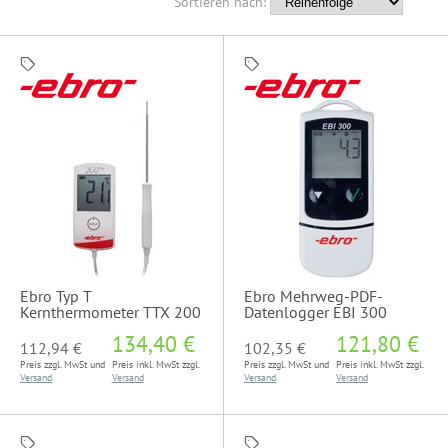
Sortieren nach:
Ebro Typ T
Ebro Mehrweg-PDF-
Kernthermometer TTX 200
Datenlogger EBI 300
134,40 €
121,80 €
112,94 €
102,35 €
Preis zzgl. MwSt und
Preis inkl. MwSt zzgl.
Preis zzgl. MwSt und
Preis inkl. MwSt zzgl.
Versand
Versand
Versand
Versand