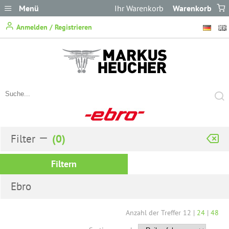
Menü
Ihr Warenkorb
Warenkorb
ist leer.
Anmelden / Registrieren
Filter
Filtern
Ebro
Anzahl der Treffer
12
|
24
|
48