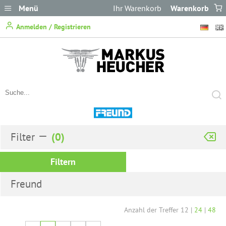
Menü
Ihr Warenkorb
Warenkorb
ist leer.
Anmelden / Registrieren
Filter
Filtern
Freund
Anzahl der Treffer
12
|
24
|
48