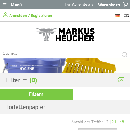
Menü
Ihr Warenkorb
Warenkorb
ist leer.
Anmelden / Registrieren
Filter
Filtern
Toilettenpapier
Anzahl der Treffer
12
|
24
|
48