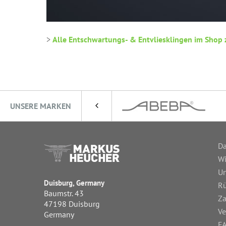
>
Alle Entschwartungs- & Entvliesklingen im Shop 
UNSERE MARKEN
Da
Wi
Un
Duisburg, Germany
R
Baumstr. 43
Za
47198 Duisburg
Ve
Germany
FA