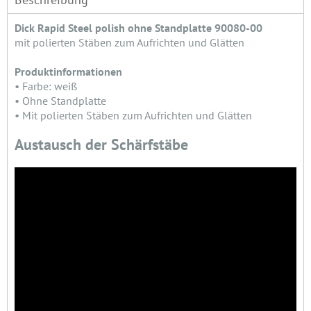
Dick Rapid Steel polish ohne Standplatte 90080-00
mit polierten Stäben zum Aufrichten und Glätten
Produktinformationen
• Farbe: weiß
• Ohne Standplatte
• Mit polierten Stäben zum Aufrichten und Glätten
Austausch der Schärfstäbe