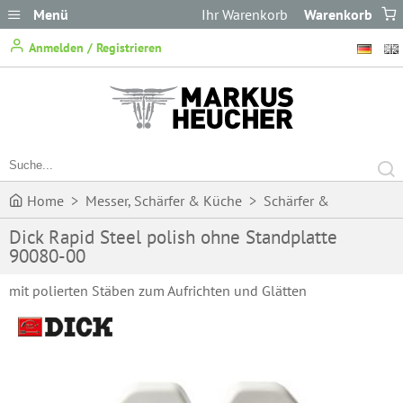
Menü
Ihr Warenkorb
Warenkorb
ist leer.
Anmelden / Registrieren
Home
>
Messer, Schärfer & Küche
>
Schärfer &
Dick Rapid Steel polish ohne Standplatte
Wetzstähle
>
Schärfer
>
Dick Rapid Steel polish ohne
90080-00
Standplatte 90080-00
mit polierten Stäben zum Aufrichten und Glätten