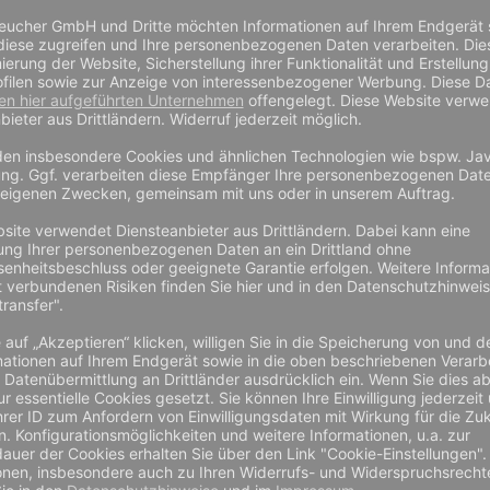
0l,
LDPE-Müllsäcke, 120l,
.100mm, Typ
Regenerat, 700 x 1.100mm, Typ
60, schwarz
25 €
2,25 €
1,89 €
inkl. MwSt zzgl.
Preis zzgl. MwSt und
Preis inkl. MwSt zzgl.
nd
Versand
Versand