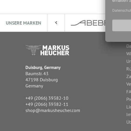
UNSERE MARKEN
Da
Wi
Un
Duisburg, Germany
R
Baumstr. 43
Za
47198 Duisburg
Ve
Germany
FA
+49 (2066) 39382-10
Pr
+49 (2066) 39382-11
Li
shop@markusheucher.com
I
Üb