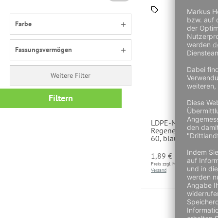
Farbe
Fassungsvermögen
Weitere Filter
Filtern
LDPE-Müllsäcke, 12
Regenerat, 700 x 1
60, blau
2,
1,89 €
Preis zzgl. MwSt und
Preis 
Versand
Versa