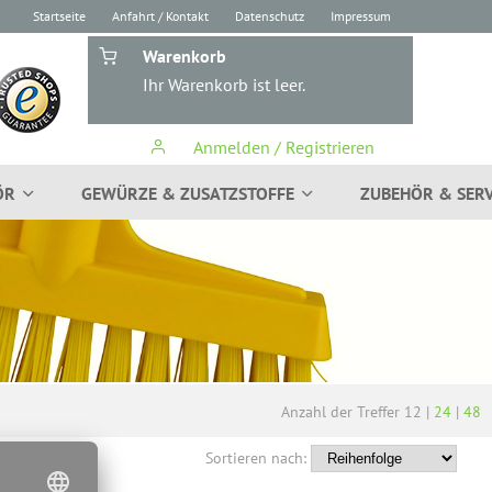
Startseite
Anfahrt / Kontakt
Datenschutz
Impressum
Warenkorb
Ihr Warenkorb ist leer.
Anmelden / Registrieren
ÖR
GEWÜRZE & ZUSATZSTOFFE
ZUBEHÖR & SERV
Anzahl der Treffer
12
|
24
|
48
Sortieren nach: