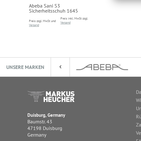
Abeba Sani S3
Sicherheitsschuh 1645
Preis inkl. MwSt zzgl.
Preis zzgl. MwSt und
Versand
Versand
UNSERE MARKEN
Da
Wi
Un
Duisburg, Germany
R
Baumstr. 43
Za
47198 Duisburg
Ve
Germany