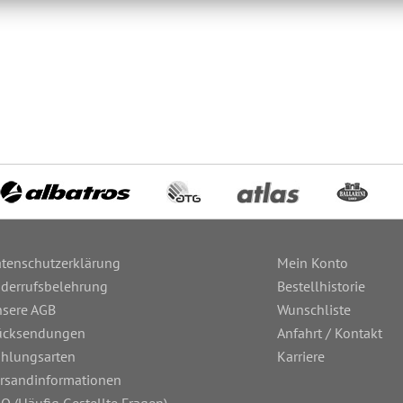
tenschutzerklärung
Mein Konto
derrufsbelehrung
Bestellhistorie
sere AGB
Wunschliste
ücksendungen
Anfahrt / Kontakt
hlungsarten
Karriere
rsandinformationen