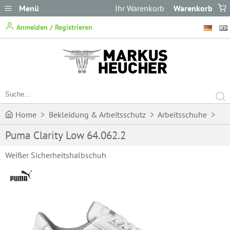
Menü
Ihr Warenkorb
Warenkorb
ist leer.
Anmelden / Registrieren
Home
>
Bekleidung & Arbeitsschutz
>
Arbeitsschuhe
>
Puma Clarity Low 64.062.2
Schnürschuhe
>
Puma Clarity Low 64.062.2
Weißer Sicherheitshalbschuh