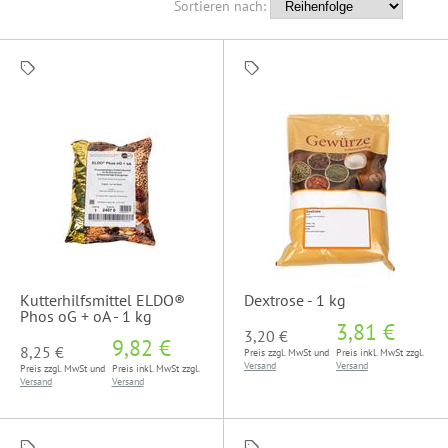
Sortieren nach:
Kutterhilfsmittel ELDO®
Dextrose - 1 kg
Phos oG + oA - 1 kg
3,81 €
3,20 €
9,82 €
8,25 €
Preis zzgl. MwSt und
Preis inkl. MwSt zzgl.
Versand
Versand
Preis zzgl. MwSt und
Preis inkl. MwSt zzgl.
Versand
Versand