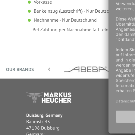
Vorkasse
Bankeinzug (Lastschrift) - Nur Deutschland, Schwe
Nachnahme - Nur Deutschland
Bei Zahlung per Nachnahme fällt ein einheitliches 
OUR BRANDS
Pr
Ca
Te
Duisburg, Germany
Re
Baumstr. 43
De
47198 Duisburg
Sh
Germany