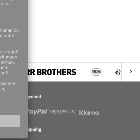
dkosten an.
Payment
Shipping