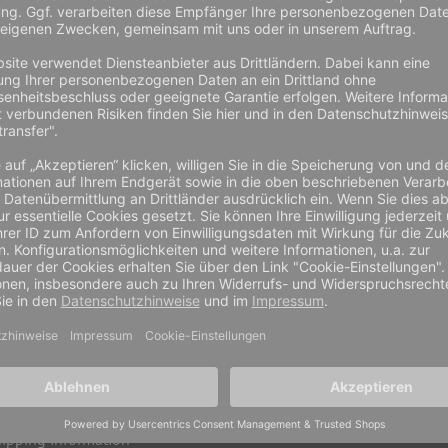
iz, Österreich
Entgelt in Höhe von 7 EUR (inkl. MwSt) zusätzlich zu den Versan
ivacy
My account
ncellation policy
Order history
rms and conditions
Wishlist
turns
Contact us
livery methods
Career
ipping information