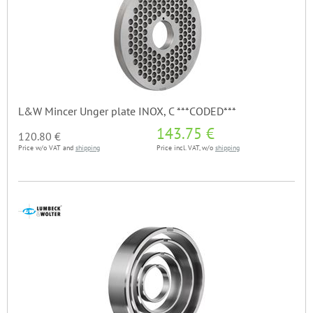
L&W Mincer Unger plate INOX, C ***CODED***
143.75 €
120.80 €
Price w/o VAT and
shipping
Price incl. VAT, w/o
shipping