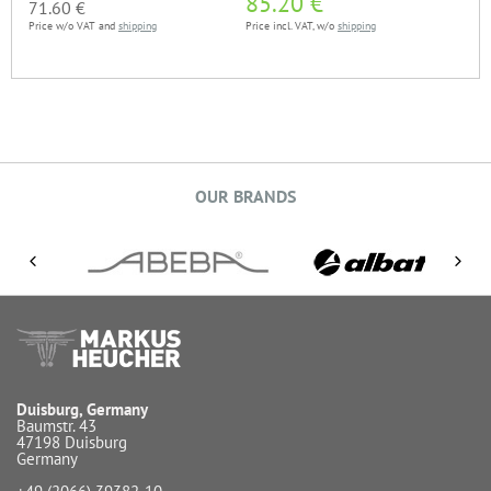
85.20 €
71.60 €
Price w/o VAT and
shipping
Price incl. VAT, w/o
shipping
OUR BRANDS
Duisburg, Germany
Baumstr. 43
47198 Duisburg
Germany