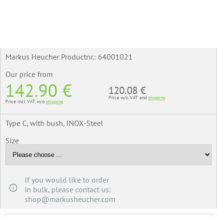
Markus Heucher Productnr.:
64001021
Our price
from
142.90 €
120.08 €
Price w/o VAT and
shipping
Price incl. VAT, w/o
shipping
Type C, with bush, INOX-Steel
Size
If you would like to order
in bulk, please contact us:
shop@markusheucher.com