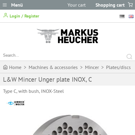
Menü
Your cart
Shopping cart
does not
Login / Register
contain any items.
Home
>
Machines & accessories
>
Mincer
>
Plates/discs
L&W Mincer Unger plate INOX, C
>
L&W Mincer Unger plate INOX, C
Type C, with bush, INOX-Steel