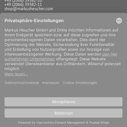
+49 (2066) 39382-10
+49 (2066) 39382-11
shop@markusheucher.com
Info / Service
Payment
Shipping
Widerrufsfunktion
Vertrag widerrufen
COPYRIGHT 2026 MARKUS HEUCHER
shop running on DaCuris.Trade